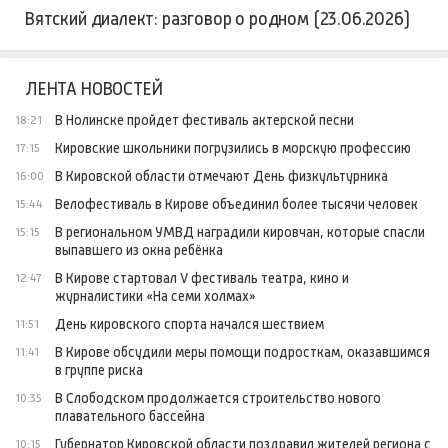
Вятский диалект: разговор о родном (23.06.2026)
ЛЕНТА НОВОСТЕЙ
В Нолинске пройдет фестиваль актерской песни
18:21
Кировские школьники погрузились в морскую профессию
17:15
В Кировской области отмечают День физкультурника
16:00
Велофестиваль в Кирове объединил более тысячи человек
15:44
В региональном УМВД наградили кировчан, которые спасли
15:15
выпавшего из окна ребёнка
В Кирове стартовал V фестиваль театра, кино и
12:47
журналистики «На семи холмах»
День кировского спорта начался шествием
11:51
В Кирове обсудили меры помощи подросткам, оказавшимся
11:41
в группе риска
В Слободском продолжается строительство нового
10:35
плавательного бассейна
Губернатор Кировской области поздравил жителей региона с
10:15