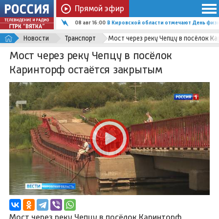
Прямой эфир
08 авг 15:44
Велофестиваль в Кирове объединил более
Новости
Транспорт
Мост через реку Чепцу в посёлок К
Мост через реку Чепцу в посёлок
Каринторф остаётся закрытым
Мост через реку Чепцу в посёлок Каринторф