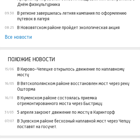
Днём физкультурника
В регионе завершилась летняя кампания по оформлению
09:30
путевок в лагеря
В Нововятском районе пройдет экологическая акция
08:25
Все новости
ПОХОЖИЕ НОВОСТИ
В Кирово-Чепецке открылось движение по наплавному
15/06
мосту
В Вятскополянском районе восстановлен мост через реку
16/05
Ошторма
В Куменском районе состоялась приемка
16/11
отремонтированного моста через Быстрицу.
5 апреля закроют движение по мосту в Каринторф
31/03
В Зуевском районе бесхозный наплавной мост через Чепцу
07/07
поставят на госучет.