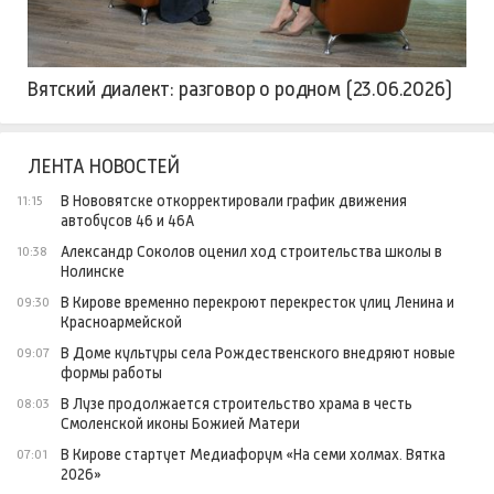
Вятский диалект: разговор о родном (23.06.2026)
ЛЕНТА НОВОСТЕЙ
В Нововятске откорректировали график движения
11:15
автобусов 46 и 46А
Александр Соколов оценил ход строительства школы в
10:38
Нолинске
В Кирове временно перекроют перекресток улиц Ленина и
09:30
Красноармейской
В Доме культуры села Рождественского внедряют новые
09:07
формы работы
В Лузе продолжается строительство храма в честь
08:03
Смоленской иконы Божией Матери
В Кирове стартует Медиафорум «На семи холмах. Вятка
07:01
2026»