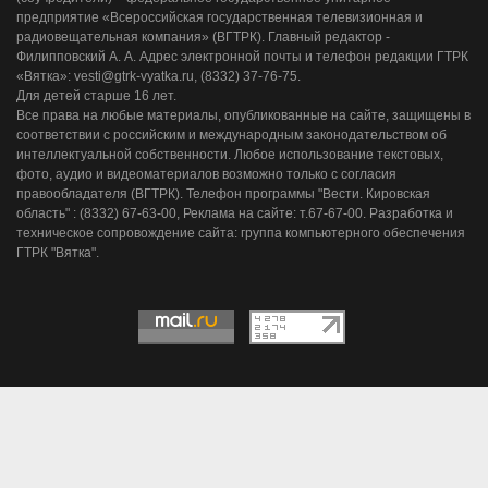
предприятие «Всероссийская государственная телевизионная и
радиовещательная компания» (ВГТРК). Главный редактор -
Филипповский А. А. Адрес электронной почты и телефон редакции ГТРК
«Вятка»: vesti@gtrk-vyatka.ru, (8332) 37-76-75.
Для детей старше 16 лет.
Все права на любые материалы, опубликованные на сайте, защищены в
соответствии с российским и международным законодательством об
интеллектуальной собственности. Любое использование текстовых,
фото, аудио и видеоматериалов возможно только с согласия
правообладателя (ВГТРК). Телефон программы "Вести. Кировская
область" : (8332) 67-63-00, Реклама на сайте: т.67-67-00. Разработка и
техническое сопровождение сайта: группа компьютерного обеспечения
ГТРК "Вятка".