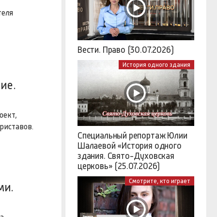
теля
Вести. Право (30.07.2026)
История одного здания
ие.
оект,
риставов.
Специальный репортаж Юлии
Шалаевой «История одного
здания. Свято-Духовская
церковь» (25.07.2026)
Смотрите, кто играет
ми.