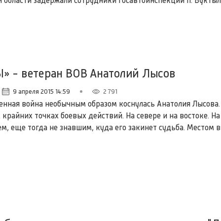
 области задержали сотрудники госавтоинспекции п. Вуктыл
» - ветеран ВОВ Анатолий Лысов
9 апреля 2015 14:59
2 791
енная война необычным образом коснулась Анатолия Лысова.
крайних точках боевых действий. На севере и на востоке. На
м, еще тогда не знавшим, куда его закинет судьба. Местом 