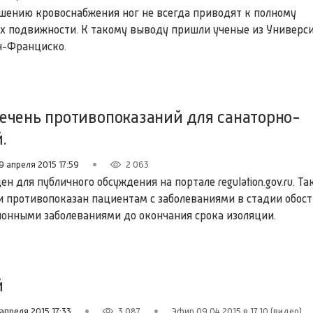
шению кровоснабжения ног не всегда приводят к полному
х подвижности. К такому выводу пришли ученые из Универс
н-Франциско.
ечень противопоказаний для санаторно-
.
9 апреля 2015 17:59
2 063
 для публичного обсуждения на портале regulation.gov.ru. Та
и противопоказан пациентам с заболеваниями в стадии обост
нными заболеваниями до окончания срока изоляции.
й
апреля 2015 17:33
3 087
Эфир 09.04.2015 в 17.10 (видео)