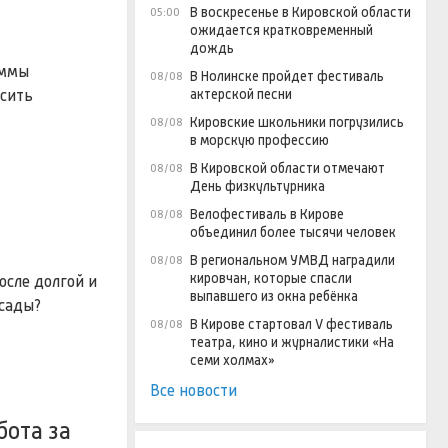
В воскресенье в Кировской области
05:00
ожидается кратковременный
дождь
аммы
В Нолинске пройдет фестиваль
08/08
ысить
актерской песни
Кировские школьники погрузились
08/08
в морскую профессию
В Кировской области отмечают
08/08
День физкультурника
Велофестиваль в Кирове
08/08
объединил более тысячи человек
В региональном УМВД наградили
08/08
кировчан, которые спасли
осле долгой и
выпавшего из окна ребёнка
сады?
В Кирове стартовал V фестиваль
08/08
театра, кино и журналистики «На
семи холмах»
Все новости
бота за