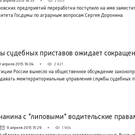
9 апреля 2015 16:35
2 005
овских предприятий переработки поступило на имя замести
итета Госдумы по аграрным вопросам Сергея Доронина.
ы судебных приставов ожидает сокращен
9 апреля 2015 16:04
2 821
иции России вынесло на общественное обсуждение законопр
давать межтерриториальные управления службы судебных п
чанина с "липовыми" водительские права
9 апреля 2015 15:29
1 904