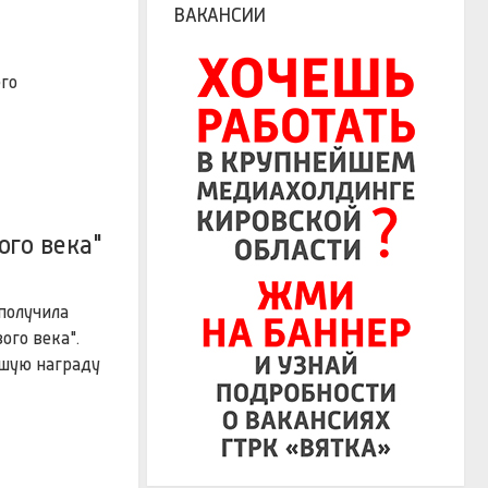
ВАКАНСИИ
го
ого века"
получила
ого века".
сшую награду