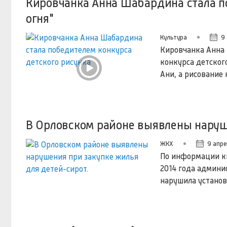
Кировчанка Анна Шабардина стала по
огня"
Культура
9
Кировчанка Анна 
конкурса детского
Ани, а рисование 
В Орловском районе выявлены наруш
ЖКХ
9 апре
По информации ки
2014 года админи
нарушила установ