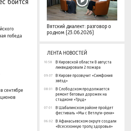
ес боится
Вятский диалект: разговор о
йского
родном (23.06.2026)
вая победа
ЛЕНТА НОВОСТЕЙ
В Кировской области 8 августа
10:58
ликвидировали 2 пожара
.
В Кирове прозвучит «Симфония
09:07
звёзд»
В Слободском продолжается
08:01
в сентябре
ремонт беговых дорожек на
кционов
стадионе «Труд»
В Шабалинском районе пройдет
07:01
фестиваль «Мы с Ветлуги-реки»
В Афанасьевском округе создали
06:02
«Всесезонную тропу здоровья»