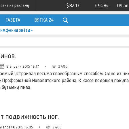
$
82.17
€
94.84
09 ав
аявка на рекламу
ГАЗЕТА
ВЯТКА 24
«Симфония звёзд»
инов.
9 апреля 2015 18:17
2 486
аемый устраивал весьма своеобразным способом. Одно из ни
е Профсоюзной Нововятского района. К кассе подошел покупа
 бутылку пива.
т подвижность ног.
9 апреля 2015 18:05
2 465