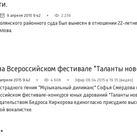
ти.
9 апреля 2015 9:42
2 236
олянского районного суда был вынесен в отношении 22-летне
лова.
а Всероссийском фестивале "Таланты нов
 апреля 2015 9:42
4 608
Эфир 08.04.2015 в 19.35 (видео)
эстрадного пения "Музыкальный дилижанс" Софья Смёрдова 
оссийском фестивале-конкурсе юных дарований "Таланты нов
дательством Бедроса Киркорова единогласно присудило вы
ой вокалистке.
"