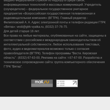
Выдано Федеральной службой по надзору в сфере связи,
информационных технологий и массовых коммуникаций. Учредитель
(соучредители) – федеральное государственное унитарное
предприятие «Всероссийская государственная телевизионная и
радиовещательная компания» (ВГТРК). Главный редактор -
Филипповский А. А. Адрес электронной почты и телефон редакции ГТРК
«Вятка»: vesti@gtrk-vyatka.ru, (8332) 37-76-75.
Для детей старше 16 лет.
Все права на любые материалы, опубликованные на сайте, защищены в
соответствии с российским и международным законодательством об
интеллектуальной собственности. Любое использование текстовых,
фото, аудио и видеоматериалов возможно только с согласия
правообладателя (ВГТРК). Телефон программы "Вести. Кировская
область" : (8332) 67-63-00, Реклама на сайте: т.67-67-00. Разработка и
техническое сопровождение сайта: группа компьютерного обеспечения
ГТРК "Вятка".