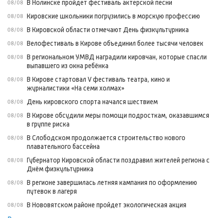
В Нолинске пройдет фестиваль актерской песни
08/08
Кировские школьники погрузились в морскую профессию
08/08
В Кировской области отмечают День физкультурника
08/08
Велофестиваль в Кирове объединил более тысячи человек
08/08
В региональном УМВД наградили кировчан, которые спасли
08/08
выпавшего из окна ребёнка
В Кирове стартовал V фестиваль театра, кино и
08/08
журналистики «На семи холмах»
День кировского спорта начался шествием
08/08
В Кирове обсудили меры помощи подросткам, оказавшимся
08/08
в группе риска
В Слободском продолжается строительство нового
08/08
плавательного бассейна
Губернатор Кировской области поздравил жителей региона с
08/08
Днём физкультурника
В регионе завершилась летняя кампания по оформлению
08/08
путевок в лагеря
В Нововятском районе пройдет экологическая акция
08/08