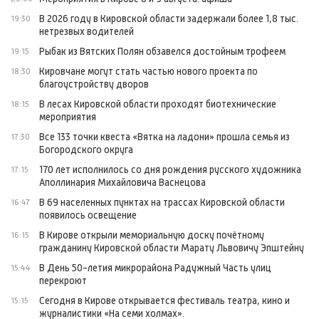
В 2026 году в Кировской области задержали более 1,8 тыс.
19:30
нетрезвых водителей
Рыбак из Вятских Полян обзавелся достойным трофеем
19:15
Кировчане могут стать частью нового проекта по
18:30
благоустройству дворов
В лесах Кировской области проходят биотехнические
18:15
мероприятия
Все 133 точки квеста «Вятка на ладони» прошла семья из
17:30
Богородского округа
170 лет исполнилось со дня рождения русского художника
17:15
Аполлинария Михайловича Васнецова
В 69 населенных пунктах на трассах Кировской области
16:47
появилось освещение
В Кирове открыли мемориальную доску почётному
16:15
гражданину Кировской области Марату Львовичу Эпштейну
В День 50-летия микрорайона Радужный Часть улиц
15:44
перекроют
Сегодня в Кирове открывается фестиваль театра, кино и
15:15
журналистики «На семи холмах».