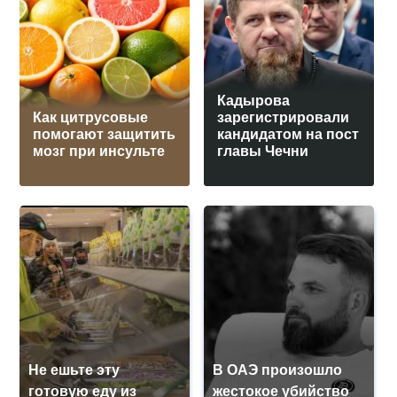
Кадырова
Как цитрусовые
зарегистрировали
помогают защитить
кандидатом на пост
мозг при инсульте
главы Чечни
Не ешьте эту
В ОАЭ произошло
готовую еду из
жестокое убийство