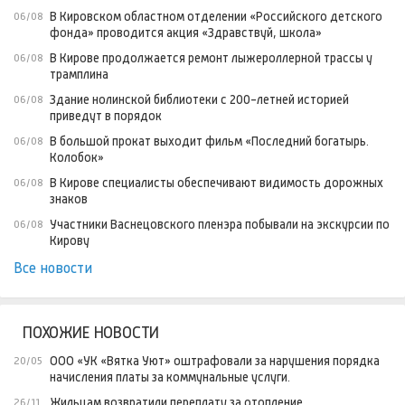
В Кировском областном отделении «Российского детского
06/08
фонда» проводится акция «Здравствуй, школа»
В Кирове продолжается ремонт лыжероллерной трассы у
06/08
трамплина
Здание нолинской библиотеки с 200-летней историей
06/08
приведут в порядок
В большой прокат выходит фильм «Последний богатырь.
06/08
Колобок»
В Кирове специалисты обеспечивают видимость дорожных
06/08
знаков
Участники Васнецовского пленэра побывали на экскурсии по
06/08
Кирову
Все новости
ПОХОЖИЕ НОВОСТИ
ООО «УК «Вятка Уют» оштрафовали за нарушения порядка
20/05
начисления платы за коммунальные услуги.
Жильцам возвратили переплату за отопление
26/11