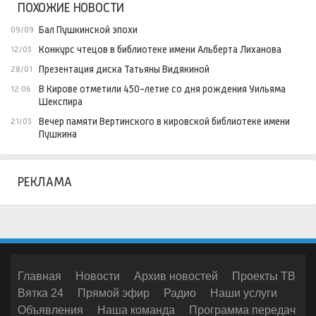
ПОХОЖИЕ НОВОСТИ
Бал Пушкинской эпохи
09/09
Конкурс чтецов в библиотеке имени Альберта Лиханова
12/03
Презентация диска Татьяны Видякиной
28/01
В Кирове отметили 450-летие со дня рождения Уильяма
12:06
Шекспира
Вечер памяти Вертинского в кировской библиотеке имени
21/03
Пушкина
РЕКЛАМА
Главная
Новости
Архив новостей
Проекты ТВ
Вятка 24
Прямой эфир
Радио
Наши услуги
Объявления
Наша команда
Программа передач