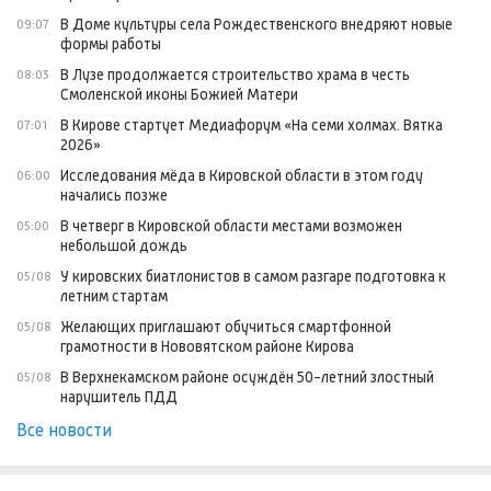
В Доме культуры села Рождественского внедряют новые
09:07
формы работы
В Лузе продолжается строительство храма в честь
08:03
Смоленской иконы Божией Матери
В Кирове стартует Медиафорум «На семи холмах. Вятка
07:01
2026»
Исследования мёда в Кировской области в этом году
06:00
начались позже
В четверг в Кировской области местами возможен
05:00
небольшой дождь
У кировских биатлонистов в самом разгаре подготовка к
05/08
летним стартам
Желающих приглашают обучиться смартфонной
05/08
грамотности в Нововятском районе Кирова
В Верхнекамском районе осуждён 50-летний злостный
05/08
нарушитель ПДД
Все новости