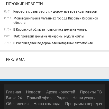
ПОХОЖИЕ НОВОСТИ
Кировстат: цены растут, и дорожают все виды товаров.
15/01
Мониторинг цен в магазинах города Кирова и Кировской
10/02
области.
В Кировской области повысились цены на жилье.
21/04
ФАС проверит цены на макароны, муку и крупы.
23/11
В России вдвое подорожали импортные автомобили.
21/02
РЕКЛАМА
Главная
Новости
Архив новостей
Проекты ТВ
Вятка 24
Прямой эфир
Радио
Наши услуги
Объявления
Наша команда
Программа передач