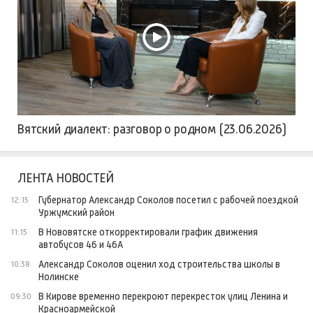
Вятский диалект: разговор о родном (23.06.2026)
ЛЕНТА НОВОСТЕЙ
Губернатор Александр Соколов посетил с рабочей поездкой
12:15
Уржумский район
В Нововятске откорректировали график движения
11:15
автобусов 46 и 46А
Александр Соколов оценил ход строительства школы в
10:38
Нолинске
В Кирове временно перекроют перекресток улиц Ленина и
09:30
Красноармейской