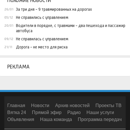
ПОХОЖИЕ НОВОСТИ
За три дня - 9 травмированных на дорогах
26/01
Не справились с управлением
05/12
Водители в порядке, с травмами - два пешехода и пассажир
20/01
автобуса
Не справилась с управлением
09/12
Дорога - не место для риска
21/11
РЕКЛАМА
Главная
Новости
Архив новостей
Проекты ТВ
Вятка 24
Прямой эфир
Радио
Наши услуги
Объявления
Наша команда
Программа передач