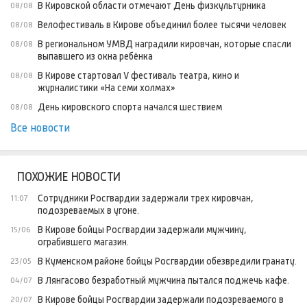
В Кировской области отмечают День физкультурника
08/08
Велофестиваль в Кирове объединил более тысячи человек
08/08
В региональном УМВД наградили кировчан, которые спасли
08/08
выпавшего из окна ребёнка
В Кирове стартовал V фестиваль театра, кино и
08/08
журналистики «На семи холмах»
День кировского спорта начался шествием
08/08
Все новости
ПОХОЖИЕ НОВОСТИ
Сотрудники Росгвардии задержали трех кировчан,
11:07
подозреваемых в угоне.
В Кирове бойцы Росгвардии задержали мужчину,
15/06
ограбившего магазин.
В Куменском районе бойцы Росгвардии обезвредили гранату.
23/05
В Лянгасово безработный мужчина пытался поджечь кафе.
04/07
В Кирове бойцы Росгвардии задержали подозреваемого в
20/07