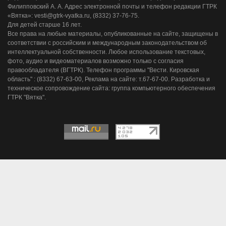
Филипповский А. А. Адрес электронной почты и телефон редакции ГТРК
«Вятка»: vesti@gtrk-vyatka.ru, (8332) 37-76-75.
Для детей старше 16 лет.
Все права на любые материалы, опубликованные на сайте, защищены в
соответствии с российским и международным законодательством об
интеллектуальной собственности. Любое использование текстовых,
фото, аудио и видеоматериалов возможно только с согласия
правообладателя (ВГТРК). Телефон программы "Вести. Кировская
область" : (8332) 67-63-00, Реклама на сайте: т.67-67-00. Разработка и
техническое сопровождение сайта: группа компьютерного обеспечения
ГТРК "Вятка".