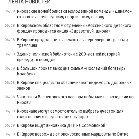
ЛЕНТА НОВОСТЕЙ
Кировские волейболистки молодёжной команды «Динамо»
06/08
готовятся к очередному спортивному сезону
В Кировском областном отделении «Российского детского
06/08
фонда» проводится акция «Здравствуй, школа»
В Кирове продолжается ремонт лыжероллерной трассы у
06/08
трамплина
Здание нолинской библиотеки с 200-летней историей
06/08
приведут в порядок
В большой прокат выходит фильм «Последний богатырь.
06/08
Колобок»
В Кирове специалисты обеспечивают видимость дорожных
06/08
знаков
Участники Васнецовского пленэра побывали на экскурсии по
06/08
Кирову
Кировчане могут самостоятельно выбрать участок для
06/08
голосования в предстоящих выборах
В Кирове ищут виновника ДТП на Сормовской
06/08
В Кирове возрождают экскурсионные маршруты по Вятке
06/08