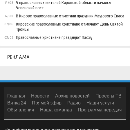
У православных жителей Кировской области начался
14/08
Успенский пост
В Кирове православные отметили праздник Медового Спаса
17/08
Кировские православные христиане отмечают День Святой
07/06
Троицы
Православные христиане празднуют Пасху
03/05
РЕКЛАМА
Главная
Новости
Архив новостей
Проекты ТВ
Вятка 24
Прямой эфир
Радио
Наши услуги
Объявления
Наша команда
Программа передач