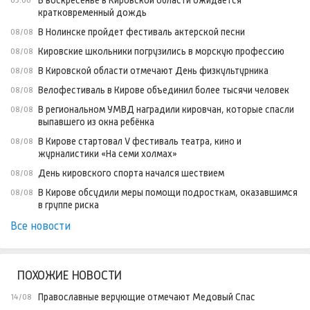
В воскресенье в Кировской области ожидается
05:00
кратковременный дождь
В Нолинске пройдет фестиваль актерской песни
08/08
Кировские школьники погрузились в морскую профессию
08/08
В Кировской области отмечают День физкультурника
08/08
Велофестиваль в Кирове объединил более тысячи человек
08/08
В региональном УМВД наградили кировчан, которые спасли
08/08
выпавшего из окна ребёнка
В Кирове стартовал V фестиваль театра, кино и
08/08
журналистики «На семи холмах»
День кировского спорта начался шествием
08/08
В Кирове обсудили меры помощи подросткам, оказавшимся
08/08
в группе риска
Все новости
ПОХОЖИЕ НОВОСТИ
Православные верующие отмечают Медовый Спас
14/08