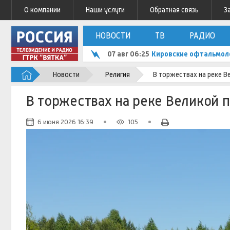
О компании
Наши услуги
Обратная связь
З
НОВОСТИ
ТВ
РАДИО
07 авг 06:25
Кировские офтальмоло
Новости
Религия
В торжествах на реке В
В торжествах на реке Великой 
6 июня 2026 16:39
105