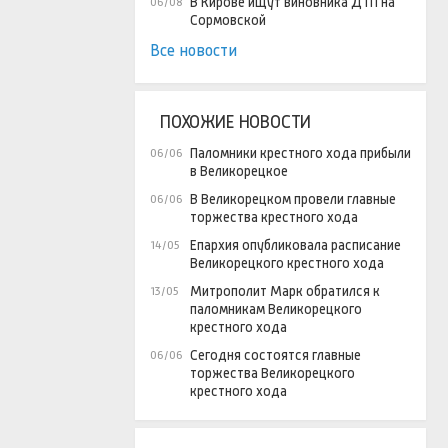
В Кирове ищут виновника ДТП на
06/08
Сормовской
Все новости
ПОХОЖИЕ НОВОСТИ
Паломники крестного хода прибыли
06/06
в Великорецкое
В Великорецком провели главные
06/06
торжества крестного хода
Епархия опубликовала расписание
14/05
Великорецкого крестного хода
Митрополит Марк обратился к
13/05
паломникам Великорецкого
крестного хода
Сегодня состоятся главные
06/06
торжества Великорецкого
крестного хода