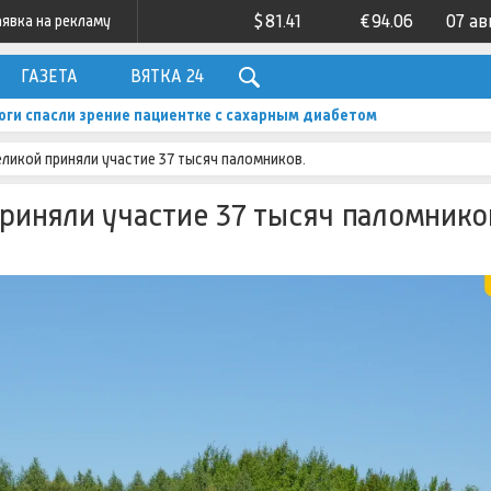
$
81.41
€
94.06
07 ав
аявка на рекламу
ГАЗЕТА
ВЯТКА 24
ги спасли зрение пациентке с сахарным диабетом
еликой приняли участие 37 тысяч паломников.
приняли участие 37 тысяч паломнико