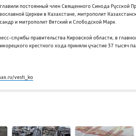
главили постоянный член Священного Синода Русской П
авославной Церкви в Казахстане, митрополит Казахстанс
сандр и митрополит Вятский и Слободской Марк.
есс-службы правительства Кировской области, в главн
икорецкого крестного хода приняли участие 37 тысяч п
max.ru/vesti_ko