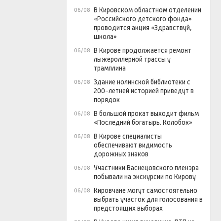
В Кировском областном отделении
06/08
«Российского детского фонда»
проводится акция «Здравствуй,
школа»
В Кирове продолжается ремонт
06/08
лыжероллерной трассы у
трамплина
Здание нолинской библиотеки с
06/08
200-летней историей приведут в
порядок
В большой прокат выходит фильм
06/08
«Последний богатырь. Колобок»
В Кирове специалисты
06/08
обеспечивают видимость
дорожных знаков
Участники Васнецовского пленэра
06/08
побывали на экскурсии по Кирову
Кировчане могут самостоятельно
06/08
выбрать участок для голосования в
предстоящих выборах