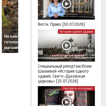
Вести. Право (30.07.2026)
История одного здания
Не ешьте эту
В ОАЭ произошло
В
готовую еду из
жестокое убийство
п
магазина: список
криптомиллионера
К
Специальный репортаж Юлии
Шалаевой «История одного
здания. Свято-Духовская
церковь» (25.07.2026)
Смотрите, кто играет