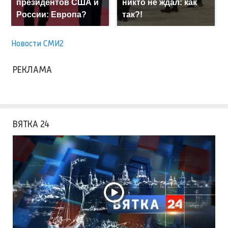
президентов США и
никто не ждал: как
России: Европа?
так?!
Новости СМИ2
РЕКЛАМА
ВЯТКА 24