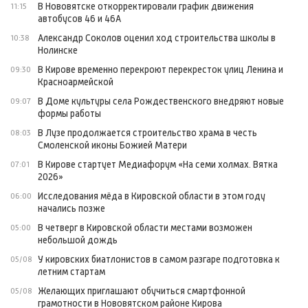
В Нововятске откорректировали график движения
11:15
автобусов 46 и 46А
Александр Соколов оценил ход строительства школы в
10:38
Нолинске
В Кирове временно перекроют перекресток улиц Ленина и
09:30
Красноармейской
В Доме культуры села Рождественского внедряют новые
09:07
формы работы
В Лузе продолжается строительство храма в честь
08:03
Смоленской иконы Божией Матери
В Кирове стартует Медиафорум «На семи холмах. Вятка
07:01
2026»
Исследования мёда в Кировской области в этом году
06:00
начались позже
В четверг в Кировской области местами возможен
05:00
небольшой дождь
У кировских биатлонистов в самом разгаре подготовка к
05/08
летним стартам
Желающих приглашают обучиться смартфонной
05/08
грамотности в Нововятском районе Кирова