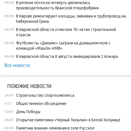
В регионе почти на четверть увеличилась
09/08
производительность Яранской птицефабрики
В Кирове ремонтируют колодцы, ливневки и трубопровод на
09/08
Набережной Грина
В Кировской области отметили 70-летие строительной
09/08
отрасли
Футболисты «Динамо» сыграли на домашнем поле с
09/08
командой «МашУк-КМВ»
В Кировской области 8 августа ликвидировали 2 пожара
09/08
Все новости
ПОХОЖИЕ НОВОСТИ
Строительство спорткомплекса
29/01
Общественное обсуждение
11:57
День Победы
12/05
Открытие памятника «Черный Тюльпан» в Белой Холунице
29/07
Памятник воинам-землякам в селе Русское
03/09