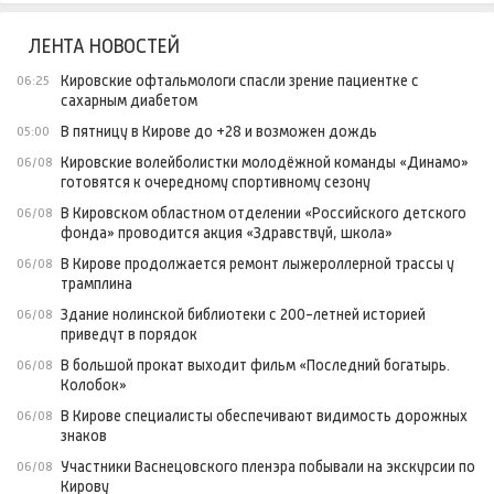
ЛЕНТА НОВОСТЕЙ
Кировские офтальмологи спасли зрение пациентке с
06:25
сахарным диабетом
В пятницу в Кирове до +28 и возможен дождь
05:00
Кировские волейболистки молодёжной команды «Динамо»
06/08
готовятся к очередному спортивному сезону
В Кировском областном отделении «Российского детского
06/08
фонда» проводится акция «Здравствуй, школа»
В Кирове продолжается ремонт лыжероллерной трассы у
06/08
трамплина
Здание нолинской библиотеки с 200-летней историей
06/08
приведут в порядок
В большой прокат выходит фильм «Последний богатырь.
06/08
Колобок»
В Кирове специалисты обеспечивают видимость дорожных
06/08
знаков
Участники Васнецовского пленэра побывали на экскурсии по
06/08
Кирову