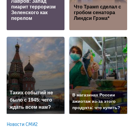
Лавров: Запад
пиарит терроризм
Что Трамп сделал с
Зеленского как
гробом сенатора
перелом
Линдси Грэма*
Таких событий не
В магазинах России
было с 1945: чего
ажиотаж из-за этого
ждать всем нам?
продукта: что купить?
Новости СМИ2