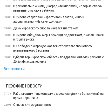
В региональном УМВД наградили кировчан, которые спасли
08/08
выпавшего из окна ребёнка
В Кирове стартовал V фестиваль театра, кино и
08/08
журналистики «На семи холмах»
День кировского спорта начался шествием
08/08
В Кирове обсудили меры помощи подросткам, оказавшимся
08/08
в группе риска
В Слободском продолжается строительство нового
08/08
плавательного бассейна
Губернатор Кировской области поздравил жителей региона с
08/08
Днём физкультурника
Все новости
ПОХОЖИЕ НОВОСТИ
Работающим пенсионерам разрешили уйти на больничный на
07/04
время карантина
Отпуск для осужденного
02/03