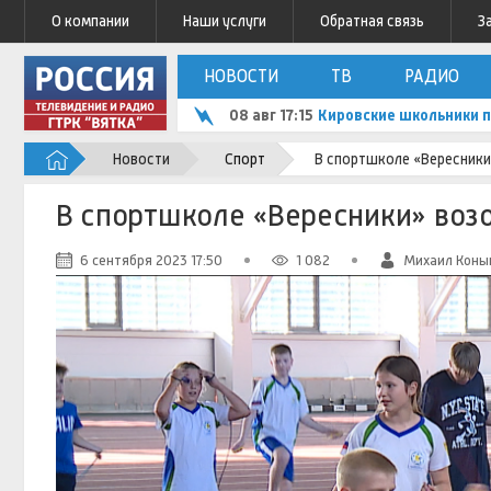
О компании
Наши услуги
Обратная связь
З
НОВОСТИ
ТВ
РАДИО
08 авг 17:15
Кировские школьники 
Новости
Спорт
В спортшколе «Вересники
В спортшколе «Вересники» воз
6 сентября 2023 17:50
1 082
Михаил Кон