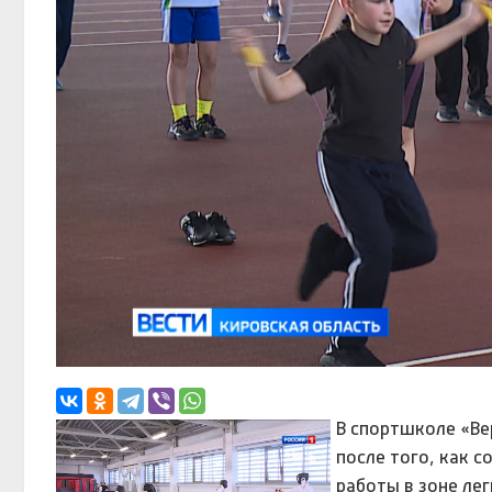
В спортшколе «Ве
после того, как 
работы в зоне ле