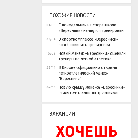
ПОХОЖИЕ НОВОСТИ
С понедельника в спортшколе
01/09
«Вересники» начнутся тренировки
В спорткомплексе «Вересники»
07/04
возобновились тренировки
Новый манеж «Вересники» оценили
16/08
тренеры по легкой атлетике.
В Кирове официально открыли
28/11
легкоатлетический манеж
"Вересники"
Новую крышу манежа «Вересники»
04/10
усилят металлоконструкциями
ВАКАНСИИ