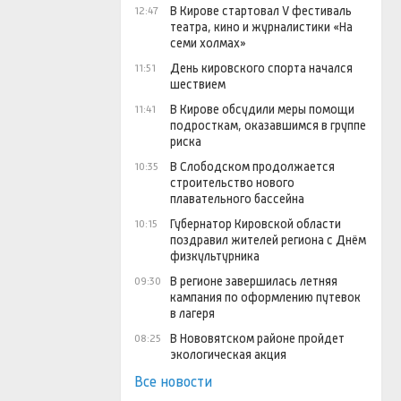
В Кирове стартовал V фестиваль
12:47
театра, кино и журналистики «На
семи холмах»
День кировского спорта начался
11:51
шествием
В Кирове обсудили меры помощи
11:41
подросткам, оказавшимся в группе
риска
В Слободском продолжается
10:35
строительство нового
плавательного бассейна
Губернатор Кировской области
10:15
поздравил жителей региона с Днём
физкультурника
В регионе завершилась летняя
09:30
кампания по оформлению путевок
в лагеря
В Нововятском районе пройдет
08:25
экологическая акция
Все новости