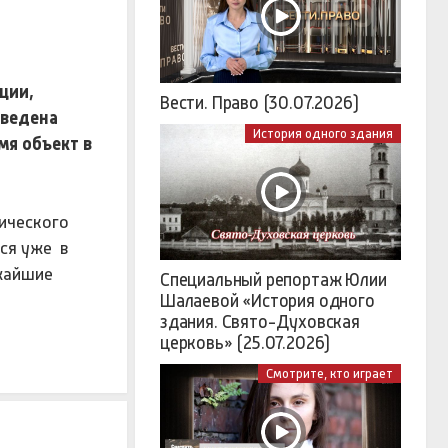
ции,
Вести. Право (30.07.2026)
оведена
История одного здания
мя объект в
ического
ся уже в
ижайшие
Специальный репортаж Юлии
Шалаевой «История одного
здания. Свято-Духовская
церковь» (25.07.2026)
Смотрите, кто играет