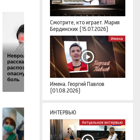
Смотрите, кто играет. Мария
Бердинских (15.07.2026)
Имена
Невролог
рассказала, как
Лавров — Мерцу:
распознать
Раз ты такой
опасную головную
откровенный, будь
боль
готов
р
Имена. Георгий Павлов
(01.08.2026)
ИНТЕРВЬЮ
Актуальное интервью