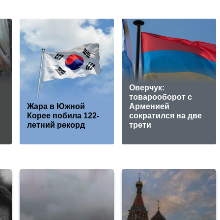
Оверчук:
товарооборот с
Жара в Южной
Арменией
Корее побила 122-
сократился на две
летний рекорд
трети