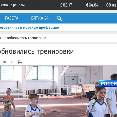
$
82.17
€
94.84
08 ав
аявка на рекламу
ГАЗЕТА
ВЯТКА 24
погрузились в морскую профессию
» возобновились тренировки
обновились тренировки
ышев