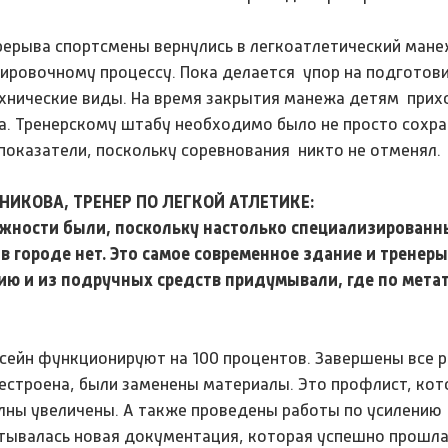
рерыва спортсмены вернулись в легкоатлетический мане
нировочному процессу. Пока делается упор на подготов
ехнические виды. На время закрытия манежа детям прих
а. Тренерскому штабу необходимо было не просто сохра
показатели, поскольку соревнования никто не отменял.
НИКОВА, ТРЕНЕР ПО ЛЕГКОЙ АТЛЕТИКЕ:
ожности были, поскольку настолько специализированн
в городе нет. Это самое современное здание и тренер
ю и из подручных средств придумывали, где по метат
ссейн функционируют на 100 процентов. Завершены все 
естроена, были заменены материалы. Это профлист, кот
олны увеличены. А также проведены работы по усилению
тывалась новая документация, которая успешно прошл