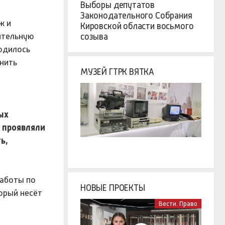
Выборы депутатов
Законодательного Собрания
ж и
Кировской области восьмого
ительную
созыва
одилось
нить
МУЗЕЙ ГТРК ВЯТКА
ых
ы проявляли
ь,
работы по
НОВЫЕ ПРОЕКТЫ
орый несёт
Вести. Право
а