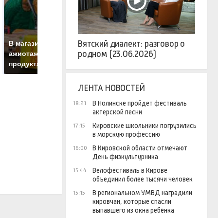
СМИ: В Химках на
полицейскую
Г
Вятский диалект: разговор о
В магазинах России
машину напали и
п
родном (23.06.2026)
ажиотаж из-за этого
подожгли.
Р
продукта: что купить?
ЛЕНТА НОВОСТЕЙ
В Нолинске пройдет фестиваль
18:21
актерской песни
Кировские школьники погрузились
17:15
в морскую профессию
В Кировской области отмечают
16:00
День физкультурника
Велофестиваль в Кирове
15:44
объединил более тысячи человек
В региональном УМВД наградили
15:15
кировчан, которые спасли
выпавшего из окна ребёнка