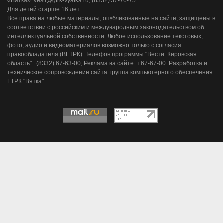
«Вятка»: vesti@gtrk-vyatka.ru, (8332) 37-76-75.
Для детей старше 16 лет.
Все права на любые материалы, опубликованные на сайте, защищены в
соответствии с российским и международным законодательством об
интеллектуальной собственности. Любое использование текстовых,
фото, аудио и видеоматериалов возможно только с согласия
правообладателя (ВГТРК). Телефон программы "Вести. Кировская
область" : (8332) 67-63-00, Реклама на сайте: т.67-67-00. Разработка и
техническое сопровождение сайта: группа компьютерного обеспечения
ГТРК "Вятка".