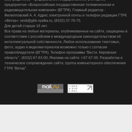
предприятие «Всероссийская государственная телевизионная и
радиовещательная компания» (ВГТРК). Главный редактор -
Филипповский А. А. Адрес электронной почты и телефон редакции ГТРК
«Вятка»: vesti@gtrk-vyatka.ru, (8332) 37-76-75.
Для детей старше 16 лет.
Все права на любые материалы, опубликованные на сайте, защищены в
соответствии с российским и международным законодательством об
интеллектуальной собственности. Любое использование текстовых,
фото, аудио и видеоматериалов возможно только с согласия
правообладателя (ВГТРК). Телефон программы "Вести. Кировская
область" : (8332) 67-63-00, Реклама на сайте: т.67-67-00. Разработка и
техническое сопровождение сайта: группа компьютерного обеспечения
ГТРК "Вятка".