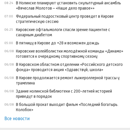
В Нолинске планируют установить скульптурный ансамбль
08:24
«Вячеслав Молотов – «Наше дело правое»»
Федеральный подростковый центр проведет в Кирове
07:00
стратегическую сессию
Кировские офтальмологи спасли зрение пациентке с
06:25
сахарным диабетом
В пятницу в Кирове до +28 и возможен дождь
05:00
Кировские волейболистки молодёжной команды «Динамо»
06/08
готовятся к очередному спортивному сезону
В Кировском областном отделении «Российского детского
06/08
фонда» проводится акция «Здравствуй, школа»
В Кирове продолжается ремонт лыжероллерной трассы у
06/08
трамплина
Здание нолинской библиотеки с 200-летней историей
06/08
приведут в порядок
В большой прокат выходит фильм «Последний богатырь.
06/08
Колобок»
Все новости