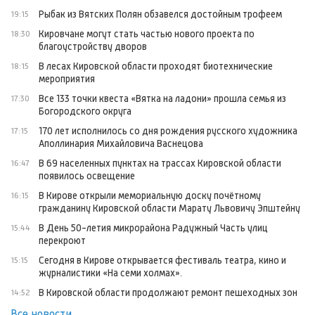
Рыбак из Вятских Полян обзавелся достойным трофеем
19:15
Кировчане могут стать частью нового проекта по
18:30
благоустройству дворов
В лесах Кировской области проходят биотехнические
18:15
мероприятия
Все 133 точки квеста «Вятка на ладони» прошла семья из
17:30
Богородского округа
170 лет исполнилось со дня рождения русского художника
17:15
Аполлинария Михайловича Васнецова
В 69 населенных пунктах на трассах Кировской области
16:47
появилось освещение
В Кирове открыли мемориальную доску почётному
16:15
гражданину Кировской области Марату Львовичу Эпштейну
В День 50-летия микрорайона Радужный Часть улиц
15:44
перекроют
Сегодня в Кирове открывается фестиваль театра, кино и
15:15
журналистики «На семи холмах».
В Кировской области продолжают ремонт пешеходных зон
14:52
Все новости