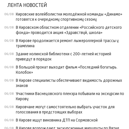
ЛЕНТА НОВОСТЕЙ
Кировские волейболистки молодёжной команды «Динамо»
06/08
готовятся к очередному спортивному сезону
В Кировском областном отделении «Российского детского
06/08
фонда» проводится акция «Здравствуй, школа»
В Кирове продолжается ремонт лыжероллерной трассы у
06/08
трамплина
Здание нолинской библиотеки с 200-летней историей
06/08
приведут в порядок
В большой прокат выходит фильм «Последний богатырь.
06/08
Колобок»
В Кирове специалисты обеспечивают видимость дорожных
06/08
знаков
Участники Васнецовского пленэра побывали на экскурсии по
06/08
Кирову
Кировчане могут самостоятельно выбрать участок для
06/08
голосования в предстоящих выборах
В Кирове ищут виновника ДТП на Сормовской
06/08
В Кирове возрождают экскурсионные маршруты по Вятке
06/08