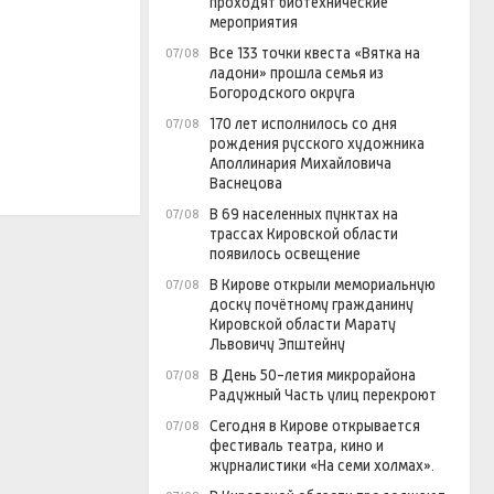
проходят биотехнические
мероприятия
Все 133 точки квеста «Вятка на
07/08
ладони» прошла семья из
Богородского округа
170 лет исполнилось со дня
07/08
рождения русского художника
Аполлинария Михайловича
Васнецова
В 69 населенных пунктах на
07/08
трассах Кировской области
появилось освещение
В Кирове открыли мемориальную
07/08
доску почётному гражданину
Кировской области Марату
Львовичу Эпштейну
В День 50-летия микрорайона
07/08
Радужный Часть улиц перекроют
Сегодня в Кирове открывается
07/08
фестиваль театра, кино и
журналистики «На семи холмах».