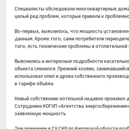
Специалисты обследовали многоквартирные дома,
целый ряд проблем, которые привели к проблемно
Во-первых, выяснилось, что мощность установле
данным. Кроме того, сами потребители периодич
того, есть технические проблемы в отопительной
Выяснились и интересные подробности касательно 
объекта сменился. Прежний хозяин, занимавшийся
использовал опил и дрова собственного производ
в тарифе объёма.
Новый собственник котельной недавно произвел д
Сотрудники КОГУП «Агентства энергосбережения»
заявленную мощность.
Тем временем в СУ СКР по Кировской области воз