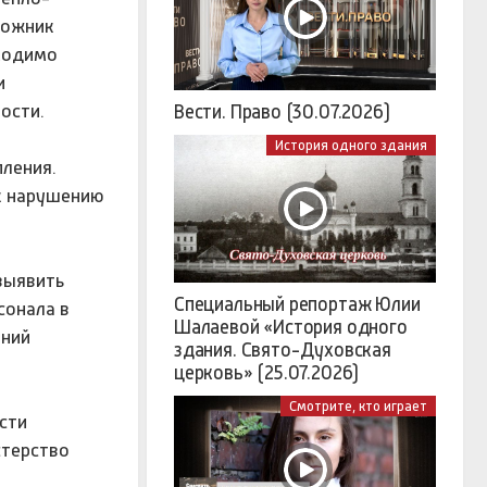
божник
бходимо
и
ости.
Вести. Право (30.07.2026)
История одного здания
пления.
к нарушению
выявить
Специальный репортаж Юлии
сонала в
Шалаевой «История одного
ений
здания. Свято-Духовская
церковь» (25.07.2026)
Смотрите, кто играет
сти
стерство