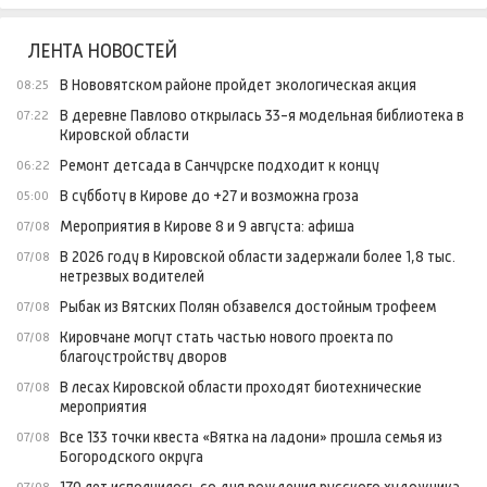
ЛЕНТА НОВОСТЕЙ
В Нововятском районе пройдет экологическая акция
08:25
В деревне Павлово открылась 33-я модельная библиотека в
07:22
Кировской области
Ремонт детсада в Санчурске подходит к концу
06:22
В субботу в Кирове до +27 и возможна гроза
05:00
Мероприятия в Кирове 8 и 9 августа: афиша
07/08
В 2026 году в Кировской области задержали более 1,8 тыс.
07/08
нетрезвых водителей
Рыбак из Вятских Полян обзавелся достойным трофеем
07/08
Кировчане могут стать частью нового проекта по
07/08
благоустройству дворов
В лесах Кировской области проходят биотехнические
07/08
мероприятия
Все 133 точки квеста «Вятка на ладони» прошла семья из
07/08
Богородского округа