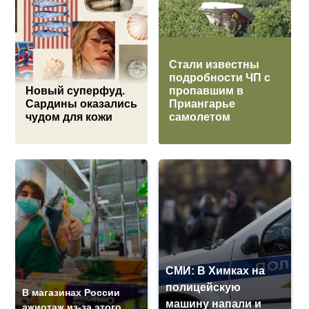
Стали известны
подробности ЧП с
Новый суперфуд.
пропавшим в
Сардины оказались
Приангарье
чудом для кожи
самолетом
СМИ: В Химках на
полицейскую
В магазинах России
машину напали и
ажиотаж из-за этого