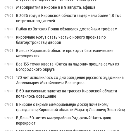
Мероприятия в Кирове 8 и 9 августа: афиша
07/08
В 2026 году в Кировской области задержали более 1,8 тыс.
07/08
нетрезвых водителей
Рыбак из Вятских Полян обзавелся достойным трофеем
07/08
Кировчане могут стать частью нового проекта по
07/08
благоустройству дворов
В лесах Кировской области проходят биотехнические
07/08
мероприятия
Все 133 точки квеста «Вятка на ладони» прошла семья из
07/08
Богородского округа
170 лет исполнилось со дня рождения русского художника
07/08
Аполлинария Михайловича Васнецова
В 69 населенных пунктах на трассах Кировской области
07/08
появилось освещение
В Кирове открыли мемориальную доску почётному
07/08
гражданину Кировской области Марату Львовичу Эпштейну
В День 50-летия микрорайона Радужный Часть улиц
07/08
перекроют