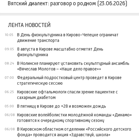
Вятский диалект: разговор о родном (23.06.2026)
ЛЕНТА НОВОСТЕЙ
В День физкультурника в Кирово-Чепецке ограничат
10:05
движение транспорта
8 августа в Кирове масштабно отметят День
09:05
физкультурника
В Нолинске планируют установить скульптурный ансамбль
08:24
«Вячеслав Молотов – «Наше дело правое»»
Федеральный подростковый центр проведет в Кирове
07:00
стратегическую сессию
Кировские офтальмологи спасли зрение пациентке с
06:25
сахарным диабетом
В пятницу в Кирове до +28 и возможен дождь
05:00
Кировские волейболистки молодёжной команды «Динамо»
06/08
готовятся к очередному спортивному сезону
В Кировском областном отделении «Российского детского
06/08
фонда» проводится акция «Здравствуй, школа»