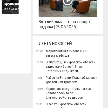
готовую еду из
ж
крушение вертолета на
магазина: список
к
Кавказе: смотреть
Вятский диалект: разговор о
родном (23.06.2026)
ЛЕНТА НОВОСТЕЙ
Мероприятия в Кирове 8 и 9
20:00
августа: афиша
В 2026 году в Кировской области
19:30
задержали более 1,8 тыс.
нетрезвых водителей
Рыбак из Вятских Полян обзавелся
19:15
достойным трофеем
Кировчане могут стать частью
18:30
нового проекта по
благоустройству дворов
В лесах Кировской области
18:15