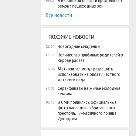
В Кировской области продолжают
14:52
ремонт пешеходных зон
Все новости
ПОХОЖИЕ НОВОСТИ
Новогодние младенцы
12/01
Количество приёмных родителей в
17/12
Кирове растет
Маткапитал могут разрешить
01/06
использовать на оплату частного
детского сада.
Сертификаты на жилье молодым
21/10
семьям.
В СМИ появились официальные
16/12
фото наследника британского
престола, 17-месячного принца
Джорджа.