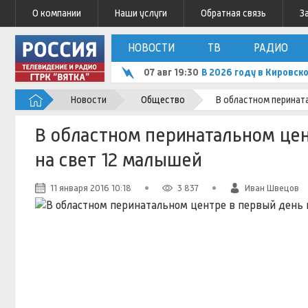
О компании
Наши услуги
Обратная связь
З
НОВОСТИ
ТВ
РАДИО
07 авг 19:30
В 2026 году в Кировск
Новости
Общество
В областном перината
В областном перинатальном цен
на свет 12 малышей
11 января 2016 10:18
3 837
Иван Швецов