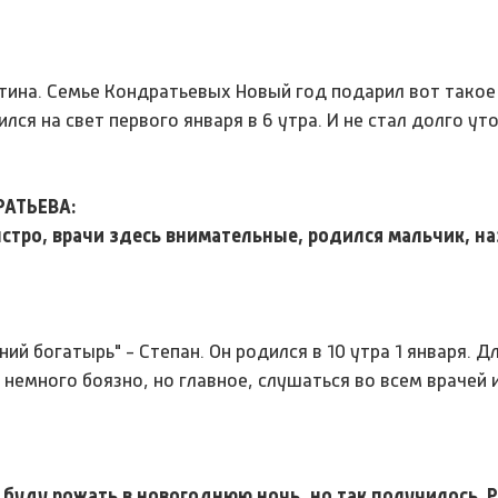
нтина. Семье Кондратьевых Новый год подарил вот такое
я на свет первого января в 6 утра. И не стал долго ут
АТЬЕВА:
тро, врачи здесь внимательные, родился мальчик, на
й богатырь" - Степан. Он родился в 10 утра 1 января. Д
 немного боязно, но главное, слушаться во всем врачей 
о буду рожать в новогоднюю ночь, но так получилось. 