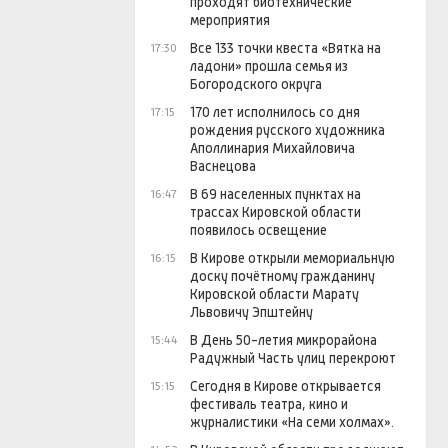
проходят биотехнические
мероприятия
Все 133 точки квеста «Вятка на
17:30
ладони» прошла семья из
Богородского округа
170 лет исполнилось со дня
17:15
рождения русского художника
Аполлинария Михайловича
Васнецова
В 69 населенных пунктах на
16:47
трассах Кировской области
появилось освещение
В Кирове открыли мемориальную
16:15
доску почётному гражданину
Кировской области Марату
Львовичу Эпштейну
В День 50-летия микрорайона
15:44
Радужный Часть улиц перекроют
Сегодня в Кирове открывается
15:15
фестиваль театра, кино и
журналистики «На семи холмах».