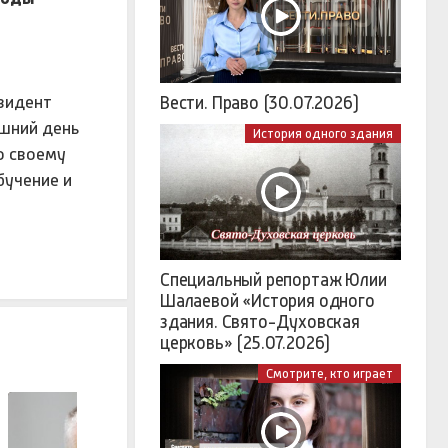
езидент
Вести. Право (30.07.2026)
яшний день
История одного здания
о своему
бучение и
Специальный репортаж Юлии
Шалаевой «История одного
здания. Свято-Духовская
церковь» (25.07.2026)
Смотрите, кто играет