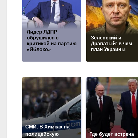
Лидер ЛДПР
обрушился с
Зеленский и
критикой на партию
Драпатый: в чем
«Яблоко»
план Украины
СМИ: В Химках на
полицейскую
Где будет встреча