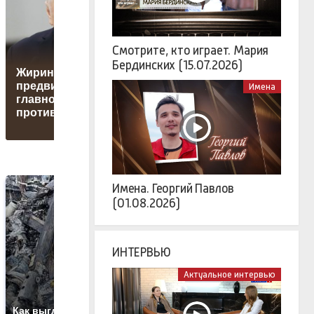
Смотрите, кто играет. Мария
Бердинских (15.07.2026)
Жириновский
предвидел исход
Новак объяснил,
Имена
главного мирового
почему возник
противостояния
дефицит топлива
Имена. Георгий Павлов
(01.08.2026)
ИНТЕРВЬЮ
Актуальное интервью
Не ешьте эту
В
Как выглядит место