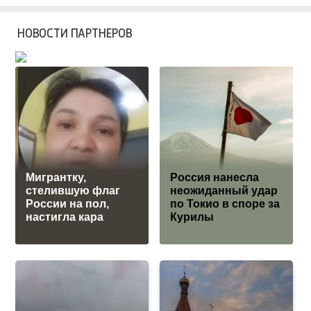
НОВОСТИ ПАРТНЕРОВ
Мигрантку,
Россия нанесла
стелившую флаг
неожиданный удар
России на пол,
по Токио в споре за
настигла кара
Курилы