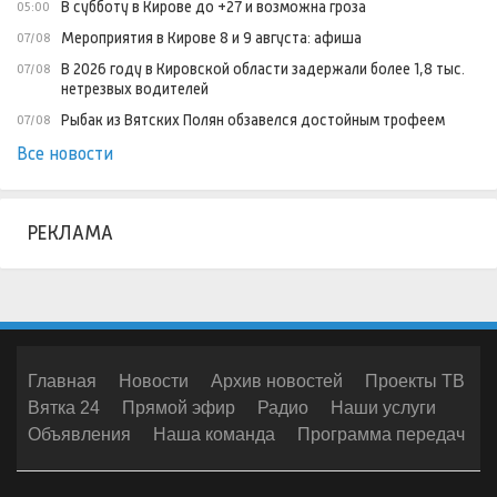
В субботу в Кирове до +27 и возможна гроза
05:00
Мероприятия в Кирове 8 и 9 августа: афиша
07/08
В 2026 году в Кировской области задержали более 1,8 тыс.
07/08
нетрезвых водителей
Рыбак из Вятских Полян обзавелся достойным трофеем
07/08
Все новости
РЕКЛАМА
Главная
Новости
Архив новостей
Проекты ТВ
Вятка 24
Прямой эфир
Радио
Наши услуги
Объявления
Наша команда
Программа передач