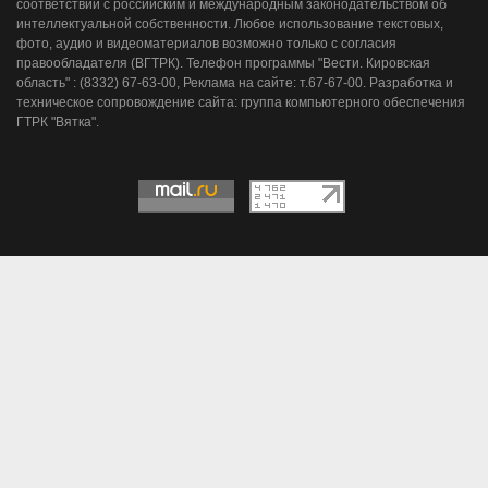
соответствии с российским и международным законодательством об
интеллектуальной собственности. Любое использование текстовых,
фото, аудио и видеоматериалов возможно только с согласия
правообладателя (ВГТРК). Телефон программы "Вести. Кировская
область" : (8332) 67-63-00, Реклама на сайте: т.67-67-00. Разработка и
техническое сопровождение сайта: группа компьютерного обеспечения
ГТРК "Вятка".