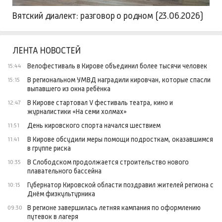
Вятский диалект: разговор о родном (23.06.2026)
ЛЕНТА НОВОСТЕЙ
Велофестиваль в Кирове объединил более тысячи человек
15:44
В региональном УМВД наградили кировчан, которые спасли
15:15
выпавшего из окна ребёнка
В Кирове стартовал V фестиваль театра, кино и
12:47
журналистики «На семи холмах»
День кировского спорта начался шествием
11:51
В Кирове обсудили меры помощи подросткам, оказавшимся
11:41
в группе риска
В Слободском продолжается строительство нового
10:35
плавательного бассейна
Губернатор Кировской области поздравил жителей региона с
10:15
Днём физкультурника
В регионе завершилась летняя кампания по оформлению
09:30
путевок в лагеря