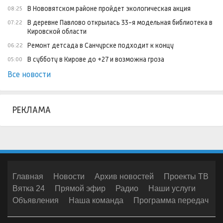
В Нововятском районе пройдет экологическая акция
08:25
В деревне Павлово открылась 33-я модельная библиотека в
07:22
Кировской области
Ремонт детсада в Санчурске подходит к концу
06:22
В субботу в Кирове до +27 и возможна гроза
05:00
Все новости
РЕКЛАМА
Главная
Новости
Архив новостей
Проекты ТВ
Вятка 24
Прямой эфир
Радио
Наши услуги
Объявления
Наша команда
Программа передач