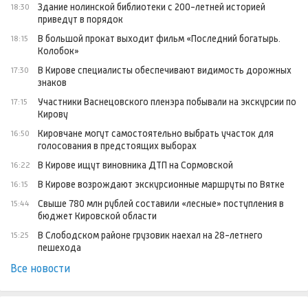
Здание нолинской библиотеки с 200-летней историей
18:30
приведут в порядок
В большой прокат выходит фильм «Последний богатырь.
18:15
Колобок»
В Кирове специалисты обеспечивают видимость дорожных
17:30
знаков
Участники Васнецовского пленэра побывали на экскурсии по
17:15
Кирову
Кировчане могут самостоятельно выбрать участок для
16:50
голосования в предстоящих выборах
В Кирове ищут виновника ДТП на Сормовской
16:22
В Кирове возрождают экскурсионные маршруты по Вятке
16:15
Свыше 780 млн рублей составили «лесные» поступления в
15:44
бюджет Кировской области
В Слободском районе грузовик наехал на 28-летнего
15:25
пешехода
Все новости