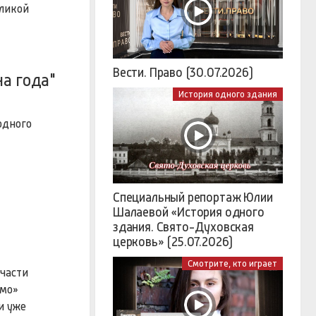
еликой
Вести. Право (30.07.2026)
а года"
История одного здания
одного
Специальный репортаж Юлии
Шалаевой «История одного
здания. Свято-Духовская
церковь» (25.07.2026)
Смотрите, кто играет
 части
амо»
и уже