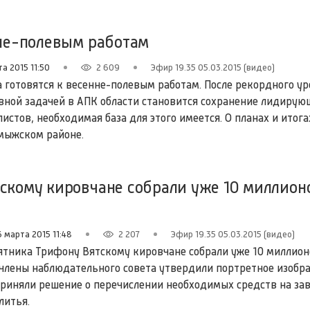
нне-полевым работам
а 2015 11:50
2 609
Эфир 19.35 05.03.2015 (видео)
а готовятся к весенне-полевым работам. После рекордного ур
вной задачей в АПК области становится сохранение лидирую
истов, необходимая база для этого имеется. О планах и итога
мыжском районе.
скому кировчане собрали уже 10 миллион
6 марта 2015 11:48
2 207
Эфир 19.35 05.03.2015 (видео)
ятника Трифону Вятскому кировчане собрали уже 10 миллион
 члены наблюдательного совета утвердили портретное изобр
 приняли решение о перечислении необходимых средств на за
литья.