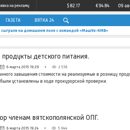
$
82.17
€
94.84
09 ав
аявка на рекламу
ГАЗЕТА
ВЯТКА 24
 сыграли на домашнем поле с командой «МашУк-КМВ»
 продукты детского питания.
6 марта 2015 19:29
2 538
нного завышения стоимости на реализуемые в розницу про
 были установлены в ходе прокурорской проверки.
ор членам вятскополянской ОПГ.
6 марта 2015 19:24
5 944