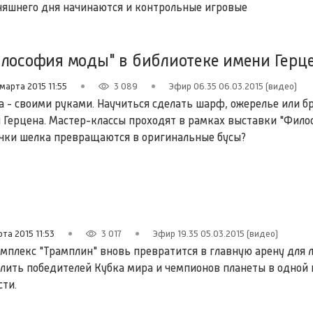
дняшнего дня начинаются и контрольные игровые
илософия моды" в библиотеке имени Герц
марта 2015 11:55
3 089
Эфир 06.35 06.03.2015 (видео)
а - своими руками. Научиться сделать шарф, ожерелье или б
 Герцена. Мастер-классы проходят в рамках выставки "Фило
чки шелка превращаются в оригинальные бусы?
та 2015 11:53
3 017
Эфир 19.35 05.03.2015 (видео)
омплекс "Трамплин" вновь превратится в главную арену для 
лить победителей Кубка мира и чемпионов планеты в одной 
сти.