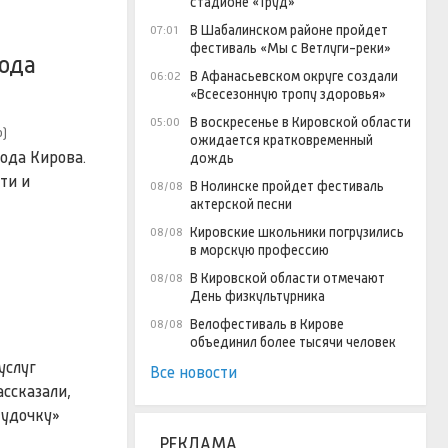
стадионе «Труд»
В Шабалинском районе пройдет
07:01
фестиваль «Мы с Ветлуги-реки»
рода
В Афанасьевском округе создали
06:02
«Всесезонную тропу здоровья»
В воскресенье в Кировской области
05:00
о)
ожидается кратковременный
ода Кирова.
дождь
ти и
В Нолинске пройдет фестиваль
08/08
актерской песни
Кировские школьники погрузились
08/08
в морскую профессию
В Кировской области отмечают
08/08
День физкультурника
Велофестиваль в Кирове
08/08
объединил более тысячи человек
услуг
Все новости
ссказали,
 удочку»
РЕКЛАМА