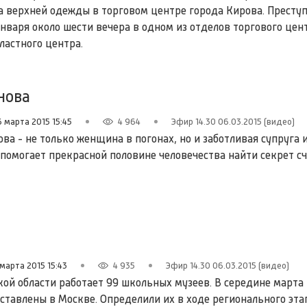
а верхней одежды в торговом центре города Кирова. Престу
января около шести вечера в одном из отделов торгового цен
ластного центра.
нова
6 марта 2015 15:45
4 964
Эфир 14.30 06.03.2015 (видео)
а - не только женщина в погонах, но и заботливая супруга 
 помогает прекрасной половине человечества найти секрет сч
 марта 2015 15:43
4 935
Эфир 14.30 06.03.2015 (видео)
кой области работает 99 школьных музеев. В середине марта
дставлены в Москве. Определили их в ходе регионального эта