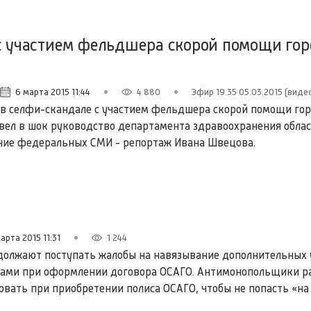
 с участием фельдшера скорой помощи го
6 марта 2015 11:44
4 880
Эфир 19.35 05.03.2015 (виде
 в селфи-скандале с участием фельдшера скорой помощи гор
ивел в шок руководство департамента здравоохранения облас
ние федеральных СМИ - репортаж Ивана Швецова.
арта 2015 11:31
1 244
должают поступать жалобы на навязывание дополнительных 
ами при оформлении договора ОСАГО. Антимонопольщики ра
овать при приобретении полиса ОСАГО, чтобы не попасть «на