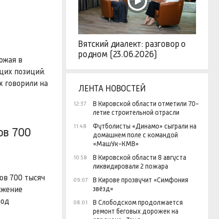
Вятский диалект: разговор о
родном (23.06.2026)
ожая в
щих позиций.
х говорили на
ЛЕНТА НОВОСТЕЙ
В Кировской области отметили 70-
12:37
летие строительной отрасли
Футболисты «Динамо» сыграли на
11:48
ов 700
домашнем поле с командой
«МашУк-КМВ»
В Кировской области 8 августа
10:58
ликвидировали 2 пожара
ов 700 тысяч
В Кирове прозвучит «Симфония
09:07
звёзд»
ажение
вод
В Слободском продолжается
08:01
ремонт беговых дорожек на