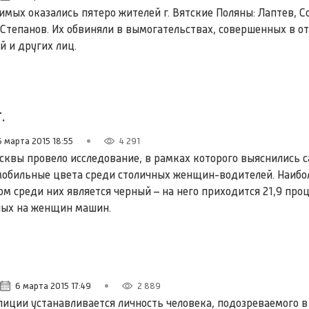
имых оказались пятеро жителей г. Вятские Поляны: Лаптев, С
 Степанов. Их обвиняли в вымогательствах, совершенных в 
 и других лиц.
.
6 марта 2015 18:55
4 291
квы провело исследование, в рамках которого выяснились 
обильные цвета среди столичных женщин-водителей. Наибо
м среди них является черный – на него приходится 21,9 про
ных на женщин машин.
6 марта 2015 17:49
2 889
иции устанавливается личность человека, подозреваемого 