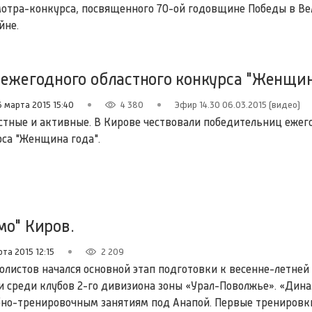
мотра-конкурса, посвященного 70-ой годовщине Победы в В
йне.
 ежегодного областного конкурса "Женщин
6 марта 2015 15:40
4 380
Эфир 14.30 06.03.2015 (видео)
стные и активные. В Кирове чествовали победительниц ежег
рса "Женщина года".
мо" Киров.
та 2015 12:15
2 209
олистов начался основной этап подготовки к весенне-летней
и среди клубов 2-го дивизиона зоны «Урал-Поволжье». «Дин
бно-тренировочным занятиям под Анапой. Первые тренировк