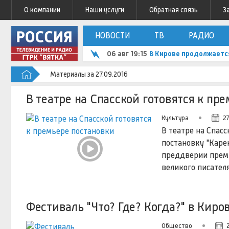
О компании
Наши услуги
Обратная связь
З
НОВОСТИ
ТВ
РАДИО
06 авг 19:15
В Кирове продолжаетс
Материалы за 27.09.2016
В театре на Спасской готовятся к пр
Культура
27
В театре на Спасс
постановку "Карен
преддверии премь
великого писател
Фестиваль "Что? Где? Когда?" в Киро
Общество