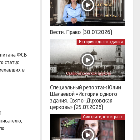
Вести. Право (30.07.2026)
История одного здания
апитана ФСБ
о статус
иехавших в
Специальный репортаж Юлии
Шалаевой «История одного
здания. Свято-Духовская
церковь» (25.07.2026)
)
Смотрите, кто играет
писателю,
ло