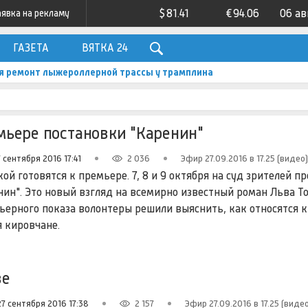
$
81.41
€
94.06
06 ав
аявка на рекламу
ГАЗЕТА
ВЯТКА 24
я ремонт лыжероллерной трассы у трамплина
емьере постановки "Каренин"
 сентября 2016 17:41
2 036
Эфир 27.09.2016 в 17.25 (видео)
кой готовятся к премьере. 7, 8 и 9 октября на суд зрителей п
ин". Это новый взгляд на всемирно известный роман Льва То
ерного показа волонтеры решили выяснить, как относятся к
я кировчане.
ве
27 сентября 2016 17:38
2 157
Эфир 27.09.2016 в 17.25 (видео