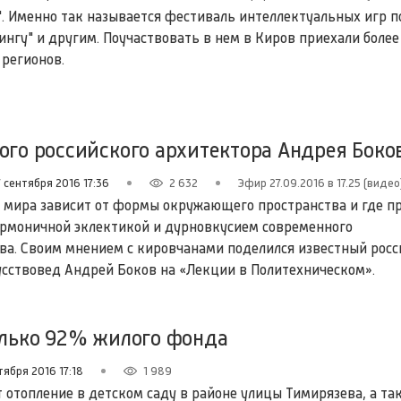
". Именно так называется фестиваль интеллектуальных игр по
ингу" и другим. Поучаствовать в нем в Киров приехали более
 регионов.
ого российского архитектора Андрея Боко
 сентября 2016 17:36
2 632
Эфир 27.09.2016 в 17.25 (видео
 мира зависит от формы окружающего пространства и где п
рмоничной эклектикой и дурновкусием современного
ва. Своим мнением с кировчанами поделился известный рос
усствовед Андрей Боков на «Лекции в Политехническом».
олько 92% жилого фонда
тября 2016 17:18
1 989
 отопление в детском саду в районе улицы Тимирязева, а та