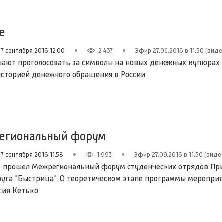
е
27 сентября 2016 12:00
2 437
Эфир 27.09.2016 в 11.30 (виде
ают проголосовать за символы на новых денежных купюрах 
историей денежного обращения в России.
региональный форум
27 сентября 2016 11:58
1 993
Эфир 27.09.2016 в 11.30 (виде
е прошел Межрегиональный форум студенческих отрядов Пр
уга "Быстрица". О теоретическом этапе программы меропри
сия Кетько.