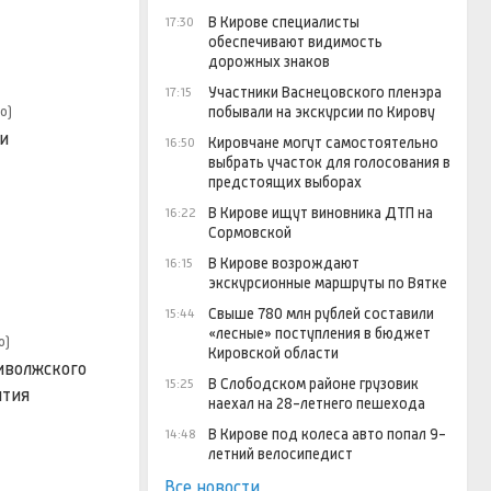
В Кирове специалисты
17:30
обеспечивают видимость
дорожных знаков
Участники Васнецовского пленэра
17:15
о)
побывали на экскурсии по Кирову
и
Кировчане могут самостоятельно
16:50
выбрать участок для голосования в
предстоящих выборах
В Кирове ищут виновника ДТП на
16:22
Сормовской
В Кирове возрождают
16:15
экскурсионные маршруты по Вятке
Свыше 780 млн рублей составили
15:44
«лесные» поступления в бюджет
о)
Кировской области
иволжского
В Слободском районе грузовик
15:25
ятия
наехал на 28-летнего пешехода
В Кирове под колеса авто попал 9-
14:48
летний велосипедист
Все новости