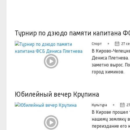
Турнир по дзюдо памяти капитана Ф
Спорт
27 с
В Кирово-Чепецке
Дениса Плетнева.
заметно вырос. П
город химиков.
Юбилейный вечер Крупина
Культура
2
В Кирове прошел 
нашему земляку в
переиздание его к