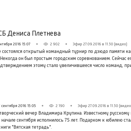
СБ Дениса Плетнева
ентября 2016 15:07
2 902
Эфир 27.09.2016 в 11.30 (видео)
 состоялся открытый командный турнир по дзюдо памяти к
 Некогда он был простым городским соревнованием. Сейчас ег
одтверждением этому стало увеличившееся число команд, пр
7 сентября 2016 15:05
2 190
Эфир 27.09.2016 в 11.30 (видео
творческий вечер Владимира Крупина. Известному русскому 
 начале сентября исполнилось 75 лет. Подарком к юбилею ста
ниги "Вятская тетрадь".